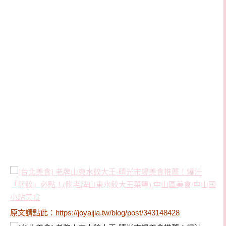
原文請點此：
https://joyaijia.tw/blog/post/343148428