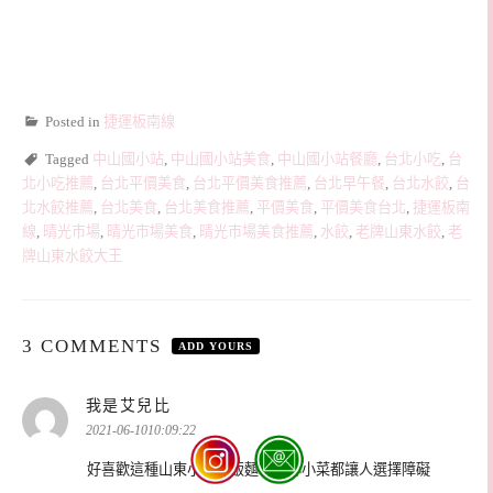
Posted in
捷運板南線
Tagged
中山國小站
,
中山國小站美食
,
中山國小站餐廳
,
台北小吃
,
台
北小吃推薦
,
台北平價美食
,
台北平價美食推薦
,
台北早午餐
,
台北水餃
,
台
北水餃推薦
,
台北美食
,
台北美食推薦
,
平價美食
,
平價美食台北
,
捷運板南
線
,
晴光市場
,
晴光市場美食
,
晴光市場美食推薦
,
水餃
,
老牌山東水餃
,
老
牌山東水餃大王
3 COMMENTS
ADD YOURS
表
我是艾兒比
示:
2021-06-1010:09:22
好喜歡這種山東小館～飯麵、點心小菜都讓人選擇障礙