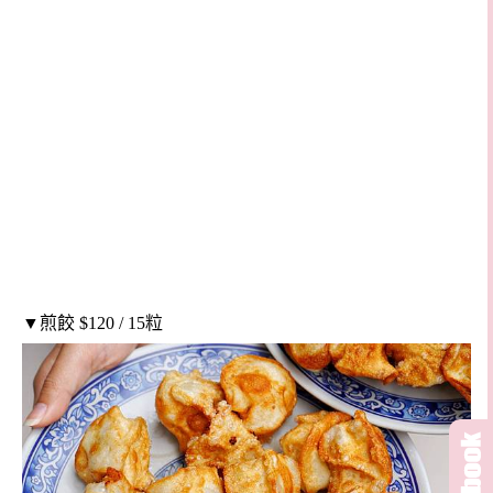
▼
煎餃 $120 / 15粒