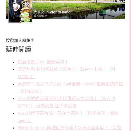
按讚加入粉絲團
延伸閱讀
拉亞漢堡 2026 最新菜單！
望思甜點 狗狗蛋糕終於來台北！就在中山站！（附
MENU）
莫恩布丁 杜拜巧克力開心果蛋糕，SOGO復興館快閃櫃
（附MENU）
方人也鮮奶麻糬 新推出杜拜巧克力麻糬！（方人也
MENU） 板橋美食 江子翠美食
Rose快閃店來台灣！就在信義區！（附全品項、價位
menu）
Pierre Herme 小熊維尼馬卡龍！每天限量販售！（完整