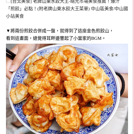
▼將兩份煎餃合併成一盤，就得到了這座金色煎餃山，
看到這畫面，總覺得耳畔邊響起了小當家的BGM。