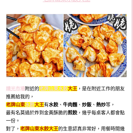
晴光市場
附近的
老牌山東水餃
大王
，是在附近工作的朋友
推薦給我的，
老牌山東
水餃
大王
有
水餃
、
牛肉麵
、
炒飯
、
熱炒
等，
最有名莫過於炸到金黃酥脆的
煎餃
，幾乎每桌客人都會點
一份。
對了，
老牌山東水餃大王
的生意認真非常好，用餐時間幾