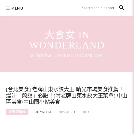
Skip
MENU
to
content
大食女 IN
WONDERLAND
合作邀約請洽：
JOYAIJIA0424@GMAIL.COM
[台北美食] 老牌山東水餃大王-晴光市場美食推薦！
爆汁「煎餃」必點！(附老牌山東水餃大王菜單) 中山
區美食/中山國小站美食
捷運板南線
JOYAIJIA
2022-05-04
3