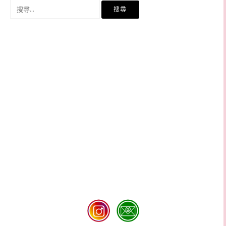
搜
尋
關
鍵
字: