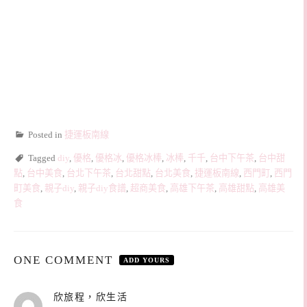
Posted in
捷運板南線
Tagged
diy
,
優格
,
優格冰
,
優格冰棒
,
冰棒
,
千千
,
台中下午茶
,
台中甜
點
,
台中美食
,
台北下午茶
,
台北甜點
,
台北美食
,
捷運板南線
,
西門町
,
西門
町美食
,
親子diy
,
親子diy食譜
,
超商美食
,
高雄下午茶
,
高雄甜點
,
高雄美
食
ONE COMMENT
ADD YOURS
表
欣旅程，欣生活