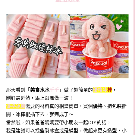
那天看到「
美食水水
千千
」做了超簡單的
優格冰
棒
，
剛好最近熱，馬上跟風做一波！
優格
冰棒
需要的材料真的相當簡單，買個
優格
、把包裝撕
開、冰棒棍插下去，就完成了～
當然啦，如果爸爸媽媽要帶小朋友一起DIY的話，
我是建議可以找些製冰盒或是模型，做起來更有造型，小