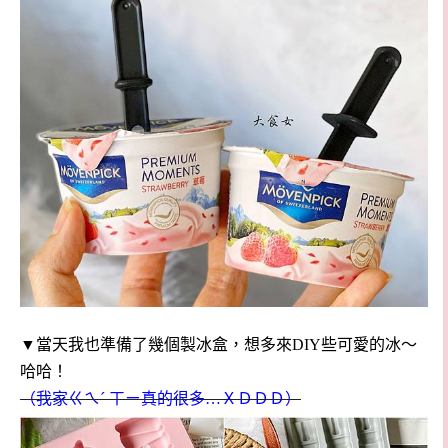
▼當天我也準備了幾個製冰盒，想多來DIY些可愛的冰～
哈哈！
（我家ㄍㄟˊ ㄒㄧ真的很多…ＸＤＤＤ）