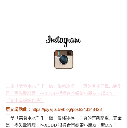
原文請點此：
https://joyaijia.tw/blog/post/343148428