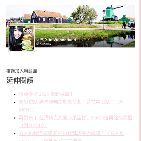
按讚加入粉絲團
延伸閱讀
拉亞漢堡 2026 最新菜單！
望思甜點 狗狗蛋糕終於來台北！就在中山站！（附
MENU）
莫恩布丁 杜拜巧克力開心果蛋糕，SOGO復興館快閃櫃
（附MENU）
方人也鮮奶麻糬 新推出杜拜巧克力麻糬！（方人也