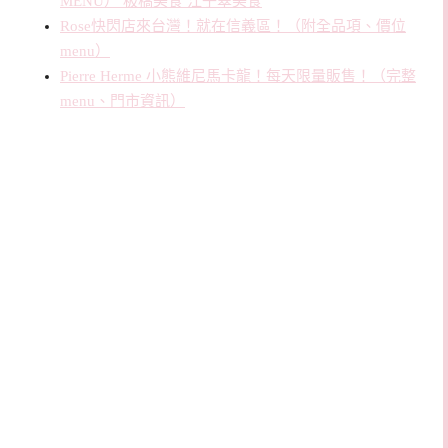
MENU） 板橋美食 江子翠美食
Rose快閃店來台灣！就在信義區！（附全品項、價位
menu）
Pierre Herme 小熊維尼馬卡龍！每天限量販售！（完整
menu、門市資訊）