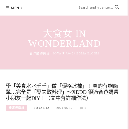
Skip
MENU
to
content
大食女 IN
WONDERLAND
合作邀約請洽：
JOYAIJIA0424@GMAIL.COM
學「美食水水千千」做「優格冰棒」！真的有夠簡
單…完全是「零失敗料理」～XDDD 很適合爸媽帶
小朋友一起DIY！（文中有詳細作法）
捷運板南線
JOYAIJIA
2021-06-17
1