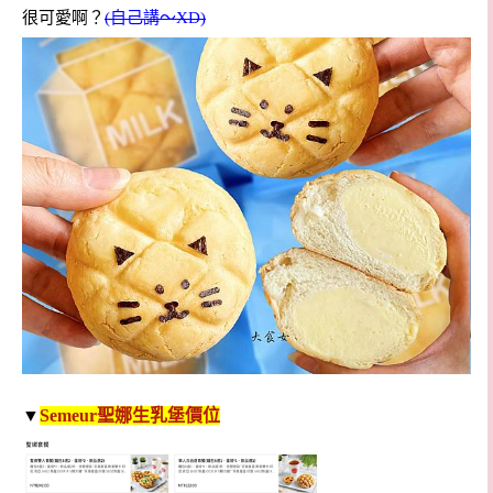
很可愛啊？
(自己講～XD)
▼
Semeur聖娜生乳堡價位