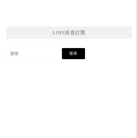
LINE訊息訂閱
搜
尋
關
鍵
字: