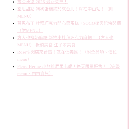
拉亞漢堡 2026 最新菜單！
望思甜點 狗狗蛋糕終於來台北！就在中山站！（附
MENU）
莫恩布丁 杜拜巧克力開心果蛋糕，SOGO復興館快閃櫃
（附MENU）
方人也鮮奶麻糬 新推出杜拜巧克力麻糬！（方人也
MENU） 板橋美食 江子翠美食
Rose快閃店來台灣！就在信義區！（附全品項、價位
menu）
Pierre Herme 小熊維尼馬卡龍！每天限量販售！（完整
menu、門市資訊）