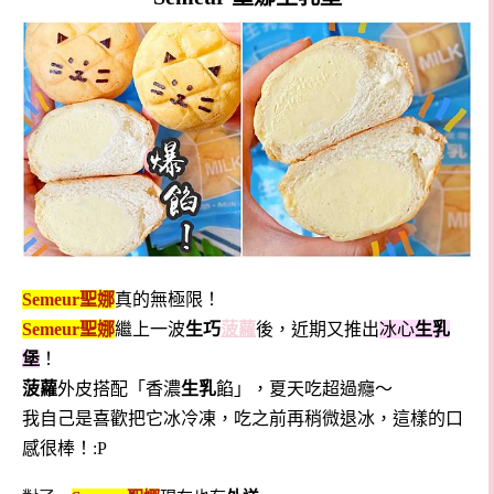
Semeur聖娜
真的無極限！
Semeur聖娜
繼上一波
生巧
菠蘿
後，近期又推出
冰心
生乳
堡
！
菠蘿
外皮搭配「香濃
生乳
餡」，夏天吃超過癮～
我自己是喜歡把它冰冷凍，吃之前再稍微退冰，這樣的口
感很棒！:P