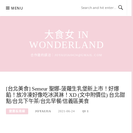
Skip
MENU
to
content
大食女 IN
WONDERLAND
合作邀約請洽：
JOYAIJIA0424@GMAIL.COM
[台北美食] Semeur 聖娜-菠蘿生乳堡新上市！好爆
餡！放冷凍好像吃冰淇淋！XD (文中附價位) 台北甜
點/台北下午茶/台北早餐/信義區美食
捷運板南線
JOYAIJIA
2021-06-24
1