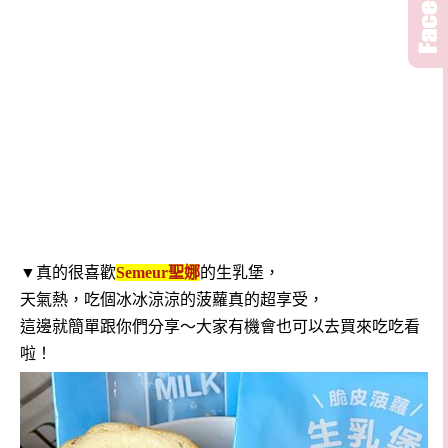
▼真的很喜歡
Semeur聖娜
的生乳堡，
天氣熱，吃個冰冰涼涼的
菠蘿
真的超享受，
這邊就簡單跟你們分享～大家有機會也可以去買來吃吃看
啦！