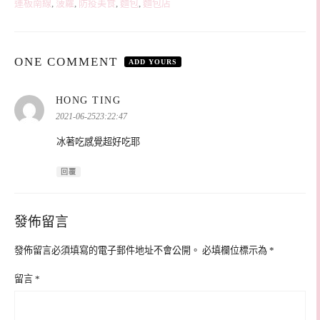
運板南線
,
菠蘿
,
防疫美食
,
麵包
,
麵包店
ONE COMMENT
ADD YOURS
表
HONG TING
示:
2021-06-2523:22:47
冰著吃感覺超好吃耶
回覆
發佈留言
發佈留言必須填寫的電子郵件地址不會公開。
必填欄位標示為
*
留言
*