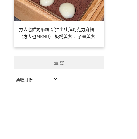
方人也鮮奶麻糬 新推出杜拜巧克力麻糬！
（方人也MENU） 板橋美食 江子翠美食
彙整
彙
整