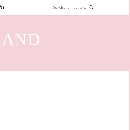
總)
LAND