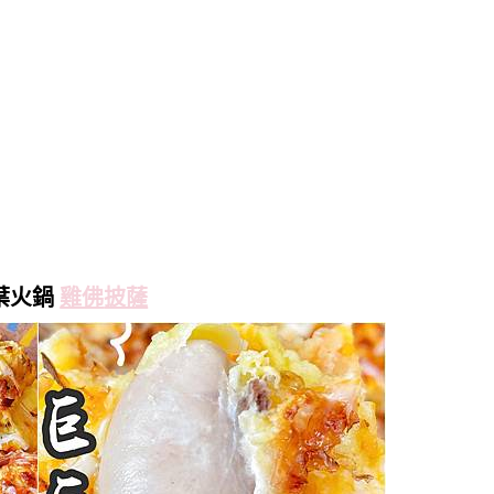
葉火鍋
雞佛
披薩