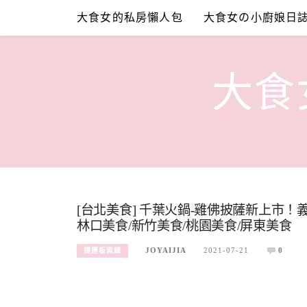
Skip
大食女的私房懶人包
大食女の小廚娘日
to
content
大食女
[台北美食] 千葉火鍋-雞佛披薩新上市！義
林口美食/新竹美食/桃園美食/屏東美食
JOYAIJIA
2021-07-21
0
捷運板南線