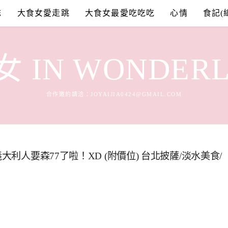
誌
大食女愛走跳
大食女最愛吃吃吃
心情
食記(
 IN WONDER
合作邀約請洽：
JOYAIJIA0424@GMAIL.COM
大利人要森77了啦！XD (附價位) 台北披薩/淡水美食/