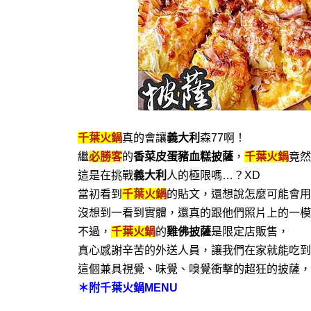
千葉火鍋
真的會讓
義大利
森77啊！
繼
必勝客
的
香菜皮蛋豬血糕披薩
，
千葉火鍋
竟然
這是在挑戰
義大利
人的極限嗎…？XD
當初看到
千葉火鍋
的貼文，還想說怎麼可能會用
沒想到一看到實體，還真的跟他們照片上的一模
不過，
千葉火鍋
的
雞佛披薩
是限定店販售，
真心感謝辛苦的外送人員，讓我們在家就能吃到
這個兼具視覺、味覺、嗅覺衝擊的超狂的披薩，
＊附千葉火鍋MENU