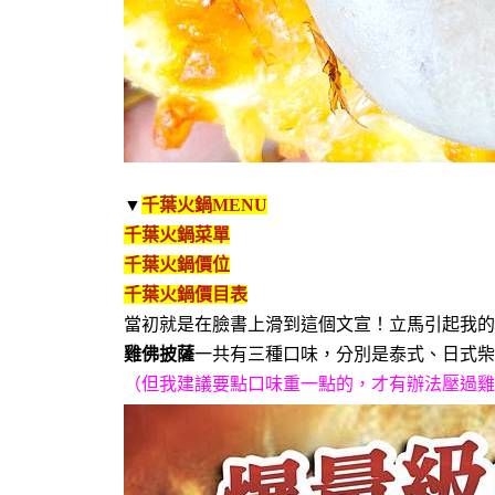
▼
千葉火鍋
MENU
千葉火鍋
菜單
千葉火鍋
價位
千葉火鍋
價目表
當初就是在臉書上滑到這個文宣！立馬引起我的
雞佛披薩
一共有三種口味，分別是泰式、日式柴
（但我建議要點口味重一點的，才有辦法壓過雞