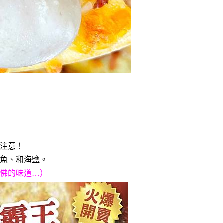
注意！
魚、和海鹽。
佛的味道…）