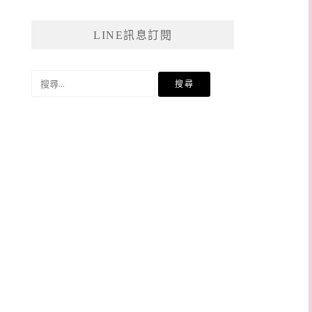
LINE訊息訂閱
搜
尋
關
鍵
字: