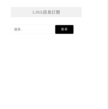
LINE訊息訂閱
搜
尋
關
鍵
字: