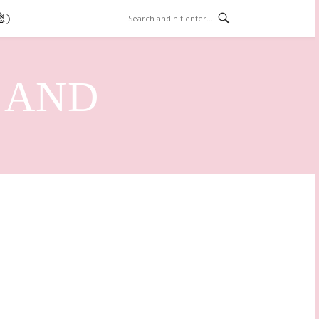
總)
LAND