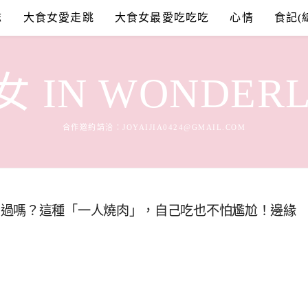
誌
大食女愛走跳
大食女最愛吃吃吃
心情
食記(
 IN WONDER
合作邀約請洽：
JOYAIJIA0424@GMAIL.COM
看過嗎？這種「一人燒肉」，自己吃也不怕尷尬！邊緣