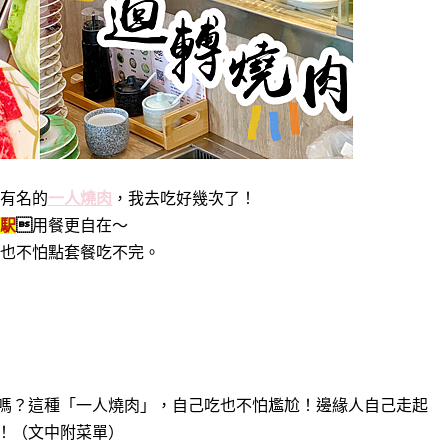
有名的
一人燒肉
，我去吃好幾次了！
駅

用餐更自在～
也不怕點套餐吃不完。