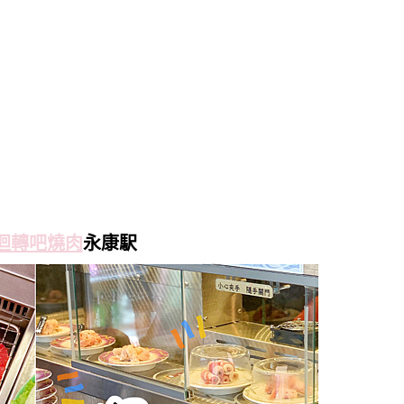
迴轉吧燒肉
永康駅