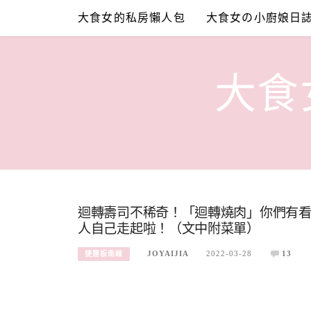
Skip
大食女的私房懶人包
大食女の小廚娘日
to
content
大食女
迴轉壽司不稀奇！「迴轉燒肉」你們有
人自己走起啦！（文中附菜單）
JOYAIJIA
2022-03-28
13
捷運板南線