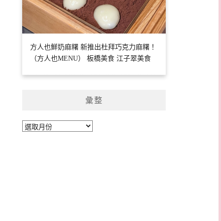
方人也鮮奶麻糬 新推出杜拜巧克力麻糬！
（方人也MENU） 板橋美食 江子翠美食
彙整
彙
整