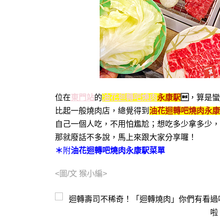
位在
東門站
的
油花迴轉吧
燒肉
永康駅

，算是蠻
比起一般燒肉店，總覺得到
油花迴轉吧燒肉永康
自己一個人吃，不用怕尷尬；想吃多少拿多少，
那就廢話不多說，馬上來跟大家分享囉！
＊
附
油花迴轉吧燒肉永康駅菜單
<圖/文 猴小編>