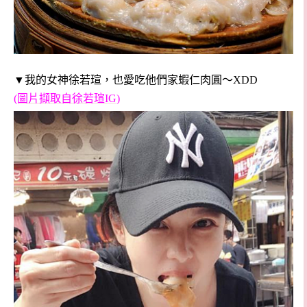
▼我的女神徐若瑄，也愛吃他們家蝦仁肉圓～XDD
(圖片擷取自徐若瑄IG)