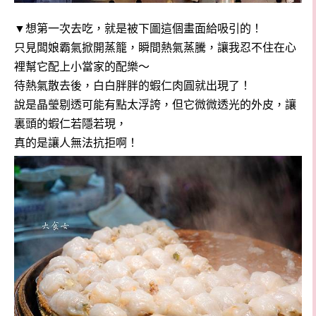
▼
想第一次去吃，就是被下圖這個畫面給吸引的！
只見闆娘霸氣掀開蒸籠，瞬間熱氣蒸騰，讓我忍不住在心
裡幫它配上小當家的配樂～
待熱氣散去後，白白胖胖的蝦仁肉圓就出現了！
說是晶瑩剔透可能有點太浮誇，但它微微透光的外皮，讓
裏頭的蝦仁若隱若現，
真的是讓人無法抗拒啊！