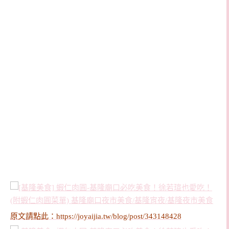
原文請點此：
https://joyaijia.tw/blog/post/343148428