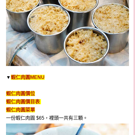
▼
蝦仁肉圓
MENU
蝦仁肉圓
價位
蝦仁肉圓
價
目表
蝦仁肉圓
菜單
一份蝦仁肉圓 $65，裡頭一共有三顆。