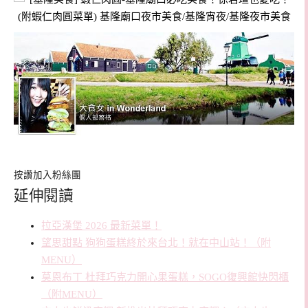
按讚加入粉絲團
延伸閱讀
拉亞漢堡 2026 最新菜單！
望思甜點 狗狗蛋糕終於來台北！就在中山站！（附
MENU）
莫恩布丁 杜拜巧克力開心果蛋糕，SOGO復興館快閃櫃
（附MENU）