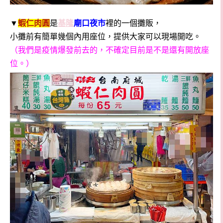
▼
蝦仁肉圓
是
基隆
廟口夜市
裡的一個攤販，
小攤前有簡單幾個內用座位，提供大家可以現場開吃。
（我們是疫情爆發前去的，不確定目前是不是還有開放座
位。）