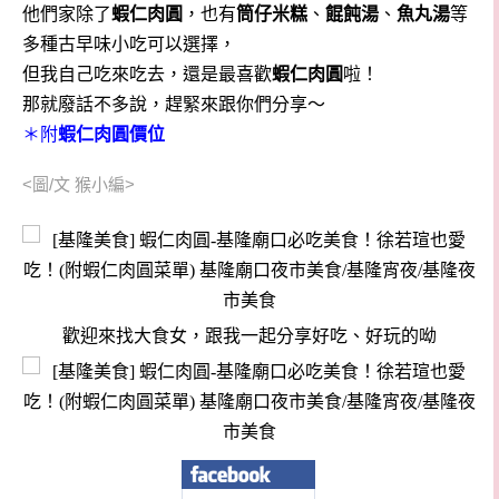
他們家除了
蝦仁
肉圓
，也有
筒仔米糕
、
餛飩湯
、
魚丸湯
等
多種古早味小吃可以選擇，
但我自己吃來吃去，還是最喜歡
蝦仁肉圓
啦！
那就廢話不多說，趕緊來跟你們分享～
＊附
蝦仁肉圓價位
<圖/文 猴小編>
歡迎來找大食女，跟我一起分享好吃、好玩的呦