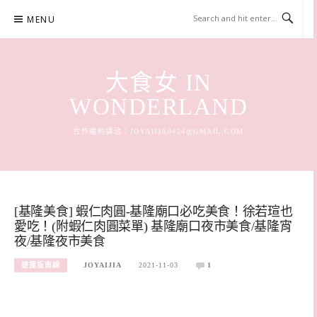
Skip
MENU
to
content
大食女 IN
WONDERLAND
合作邀約請洽：
JOYAIJIA0424@GMAIL.COM
[基隆美食] 蝦仁肉圓-基隆廟口必吃美食！徐若瑄也
愛吃！(附蝦仁肉圓菜單) 基隆廟口夜市美食/基隆宵
夜/基隆夜市美食
捷運板南線
JOYAIJIA
2021-11-03
1