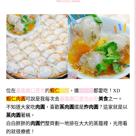
位在
基隆廟口夜市
的
蝦仁
肉圓
，連
徐若瑄
都愛吃！XD
蝦仁肉圓
可說是我每次去
基隆廟口夜市必吃
美食
之一。
不知道大家吃
肉圓
，喜歡
蒸肉圓
還是
炸肉圓
？這家就是以
蒸肉圓
著稱，
白白胖胖的
肉圓
們整齊劃一地排在大大的蒸籠裡，光用看
的就很療癒！