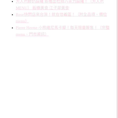
方人也鮮奶麻糬 新推出杜拜巧克力麻糬！（方人也
MENU） 板橋美食 江子翠美食
Rose快閃店來台灣！就在信義區！（附全品項、價位
menu）
Pierre Herme 小熊維尼馬卡龍！每天限量販售！（完整
menu、門市資訊）