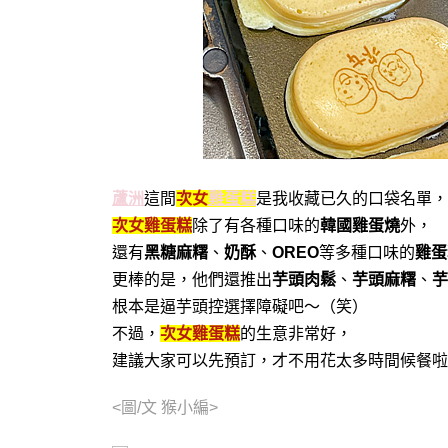
蘆洲
這間
次女
雞蛋糕
是我收藏已久的口袋名單，
次女雞蛋糕
除了有各種口味的
韓國雞蛋燒
外，
還有
黑糖麻糬
、
奶酥
、
OREO
等多種口味的
雞蛋
更棒的是，他們還推出
芋頭肉鬆
、
芋頭麻糬
、
芋
根本是逼芋頭控選擇障礙吧～（笑）
不過，
次女雞蛋糕
的生意非常好，
建議大家可以先預訂，才不用花太多時間候餐啦
<圖/文 猴小編>