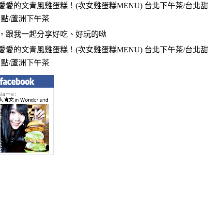
，跟我一起分享好吃、好玩的呦