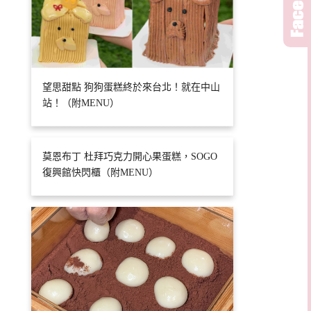
望思甜點 狗狗蛋糕終於來台北！就在中山
站！（附MENU）
莫恩布丁 杜拜巧克力開心果蛋糕，SOGO
復興館快閃櫃（附MENU）