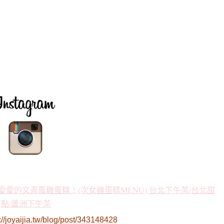
://joyaijia.tw/blog/post/343148428