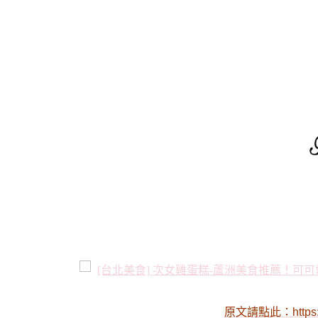
原文請點此：
https