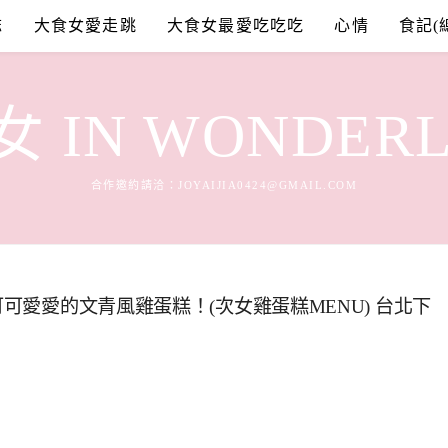
誌
大食女愛走跳
大食女最愛吃吃吃
心情
食記(
 IN WONDER
合作邀約請洽：
JOYAIJIA0424@GMAIL.COM
可可愛愛的文青風雞蛋糕！(次女雞蛋糕MENU) 台北下