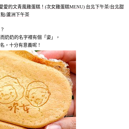
？
，而奶奶的名字裡有個「姿」，
名，十分有意義呢！