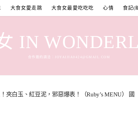
誌
大食女愛走跳
大食女最愛吃吃吃
心情
食記(
 IN WONDER
合作邀約請洽：
JOYAIJIA0424@GMAIL.COM
家！夾白玉、紅豆泥，邪惡爆表！（Ruby’s MENU） 國