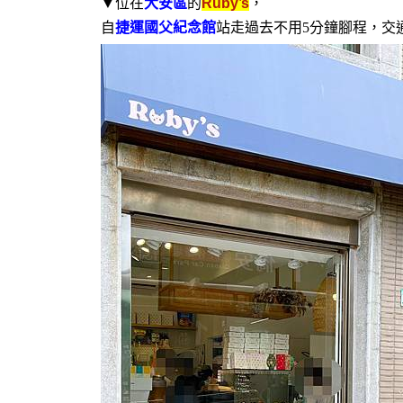
▼位在
大安區
的
Ruby’s
，
自
捷運國父紀念館
站走過去不用5分鐘腳程，交