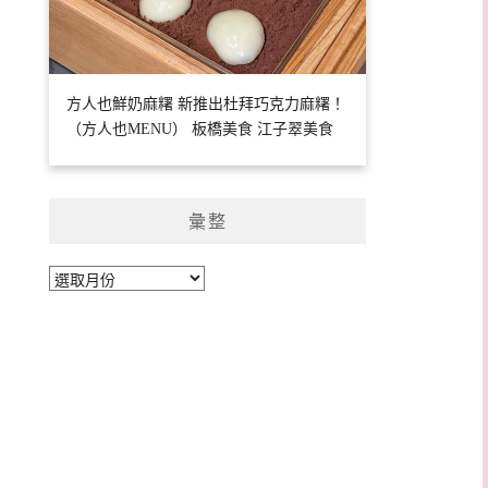
方人也鮮奶麻糬 新推出杜拜巧克力麻糬！
（方人也MENU） 板橋美食 江子翠美食
彙整
彙
整