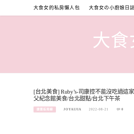
Skip
大食女的私房懶人包
大食女の小廚娘日
to
content
大食女
[台北美食] Ruby’s-司康控不能沒吃過這
父紀念館美食/台北甜點/台北下午茶
JOYAIJIA
2022-08-21
0
捷運板南線