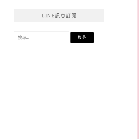
LINE訊息訂閱
搜
尋
關
鍵
字: