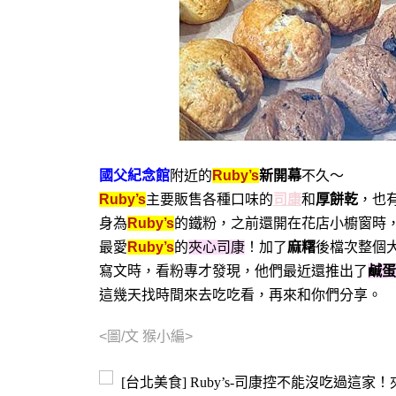
國父紀念館
附近的
Ruby’s
新開幕
不久～
Ruby’s
主要販售各種口味的
司康
和
厚餅乾
，也
身為
Ruby’s
的鐵粉，之前還開在花店小櫥窗時
最愛
Ruby’s
的
夾心司康
！加了
麻糬
後檔次整個
寫文時，看粉專才發現，他們最近還推出了
鹹蛋
這幾天找時間來去吃吃看，再來和你們分享。
<圖/文 猴小編>