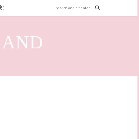
總)
LAND