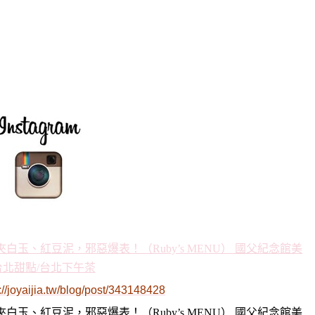
://joyaijia.tw/blog/post/343148428