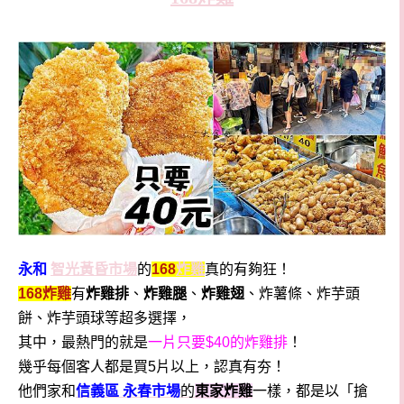
永和
智光黃昏市場
的
168
炸雞
真的有夠狂！
168炸雞
有
炸雞排
、
炸雞腿
、
炸雞翅
、炸薯條、炸芋頭
餅、炸芋頭球等超多選擇，
其中，最熱門的就是
一片只要$40的炸雞排
！
幾乎每個客人都是買5片以上，認真有夯！
他們家和
信義區 永春市場
的
東家炸雞
一樣，都是以「搶