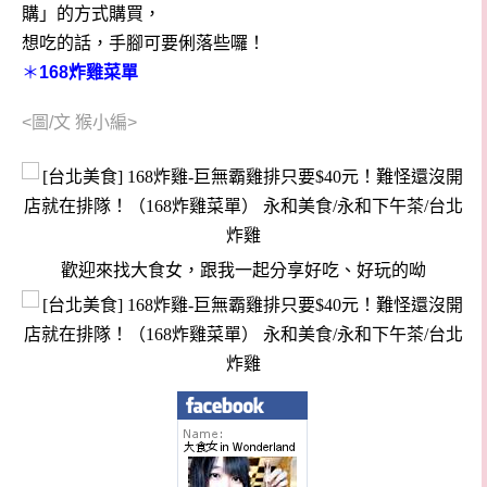
購」的方式購買，
想吃的話，手腳可要俐落些囉！
＊
168炸雞菜單
<圖/文 猴小編>
歡迎來找大食女，跟我一起分享好吃、好玩的呦