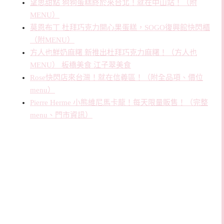
望思甜點 狗狗蛋糕終於來台北！就在中山站！（附
MENU）
莫恩布丁 杜拜巧克力開心果蛋糕，SOGO復興館快閃櫃
（附MENU）
方人也鮮奶麻糬 新推出杜拜巧克力麻糬！（方人也
MENU） 板橋美食 江子翠美食
Rose快閃店來台灣！就在信義區！（附全品項、價位
menu）
Pierre Herme 小熊維尼馬卡龍！每天限量販售！（完整
menu、門市資訊）