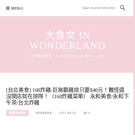
Skip
MENU
to
content
大食女 IN
WONDERLAND
合作邀約請洽：
JOYAIJIA0424@GMAIL.COM
[台北美食] 168炸雞-巨無霸雞排只要$40元！難怪還
沒開店就在排隊！（168炸雞菜單） 永和美食/永和下
午茶/台北炸雞
捷運板南線
JOYAIJIA
2022-09-26
1