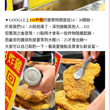
▼GOOGLE上
168
炸雞
的營業時間是從14：30開始，
於是我們14：20就抵達了，深怕搶輸其他人…XD
但實測之後發現，15點時才會有一些炸物陸續起鍋，
而最夯的雞排則是要等到大概15：25才會出鍋～
大家可以自己斟酌一下，看是要幾點去買會比較妥當。