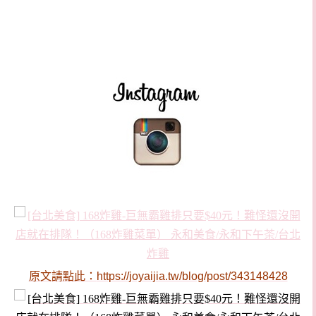
原文請點此：
https://joyaijia.tw/blog/post/343148428