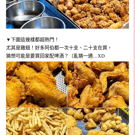
▼下圖這幾樣都超熱門！
尤其是雞翅！好多阿伯都一次十支、二十支在買，
猜想可能是要買回家配啤酒？（亂猜一通…XD