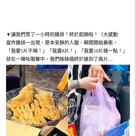
▼讓我們等了一小時的雞排！終於起鍋啦！（大感動
當炸雞排一出現，原本安靜的人龍，瞬間開始暴衝，
「我要5片不辣！」「我要8片！」「我要10片辣一點！」
就在一陣吆喝聲中，我們姊妹倆終於搶到了兩片…