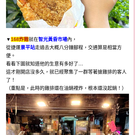
▼
168炸雞
就在
智光黃昏市場
內，
從捷運
景平站
走過去大概八分鐘腳程，交通算是相當方
便。
看看下圖就知道他的生意有多好了…
這才剛開店沒多久，就已經聚集了一群等著搶雞排的客人
了！
（重點是，此時的雞排還在油鍋裡炸，根本還沒起鍋！）