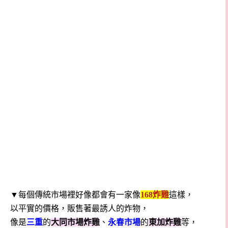
▼每個傳統市場裡好像都會有一家像
168
炸雞
這樣，
以平實的價格，販售著最誘人的炸物，
像是
三重
的
大同市場炸雞
、
永春市場
的
東加炸雞
等，