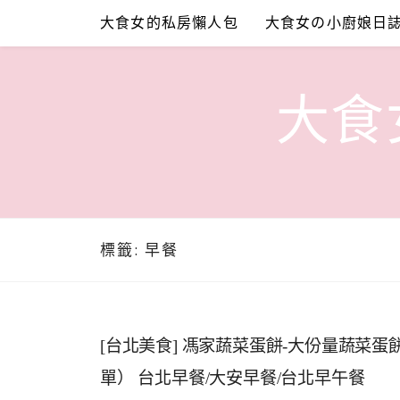
Skip
大食女的私房懶人包
大食女の小廚娘日
to
content
大食女
標籤:
早餐
[台北美食] 馮家蔬菜蛋餅-大份量蔬菜
單） 台北早餐/大安早餐/台北早午餐