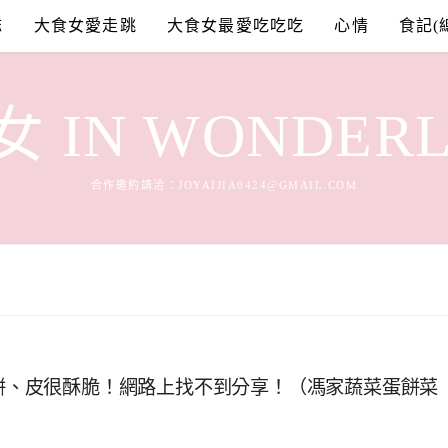
誌
大食女愛走跳
大食女最愛吃吃吃
心情
食記(
 IN WONDER
合作邀約請洽：
JOYAIJIA0424@GMAIL.COM
蛋餅、皮很酥脆！網路上找不到分享！（馮家蔬菜蛋餅菜