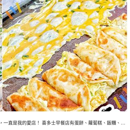
，一直是我的愛店！ 喜多士早餐店有蛋餅、蘿蔔糕、飯糰、…