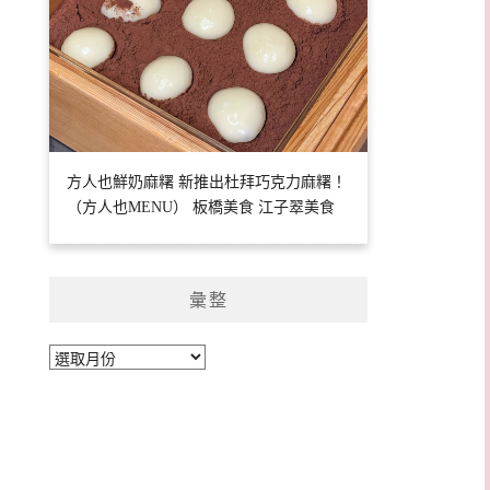
方人也鮮奶麻糬 新推出杜拜巧克力麻糬！
（方人也MENU） 板橋美食 江子翠美食
彙整
彙
整