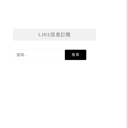
LINE訊息訂閱
搜
尋
關
鍵
字: