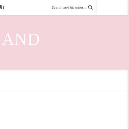
總)
LAND