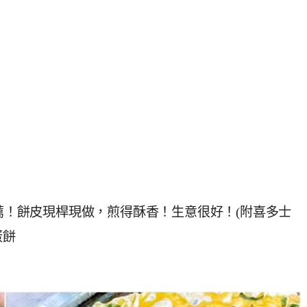
推薦！餅皮現桿現做，煎得酥香！生意很好！(附喜多士
蛋餅