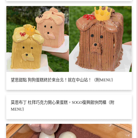
望思甜點 狗狗蛋糕終於來台北！就在中山站！（附MENU）
莫恩布丁 杜拜巧克力開心果蛋糕，SOGO復興館快閃櫃（附
MENU）