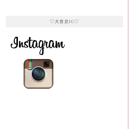
♡大食女IG♡