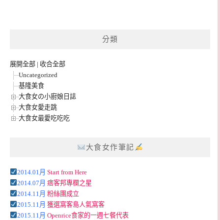
分類
展開全部
|
收合全部
Uncategorized
基隆美食
大食女の小廚娘日誌
大食女愛走跳
大食女最愛吃吃吃
大食女作筆記
2014.01月
Start from Here
2014.07月
痞客邦專欄之星
2014.11月
粉絲團成立
2015.11月
獲選窩客島人氣窩客
2015.11月
Openrice食家的一週七餐代表