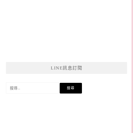
LINE訊息訂閱
搜
尋
關
鍵
字: