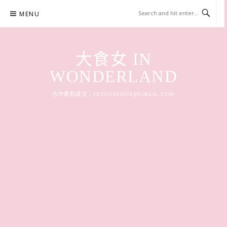
Skip
MENU
to
content
大食女 IN
WONDERLAND
合作邀約請洽：
JOYAIJIA0424@GMAIL.COM