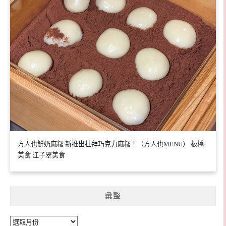
方人也鮮奶麻糬 新推出杜拜巧克力麻糬！（方人也MENU） 板橋
美食 江子翠美食
彙整
彙