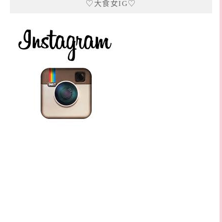
♡大食女IG♡