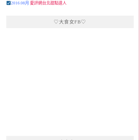
2016.08月
愛評網台北甜點達人
♡大食女FB♡