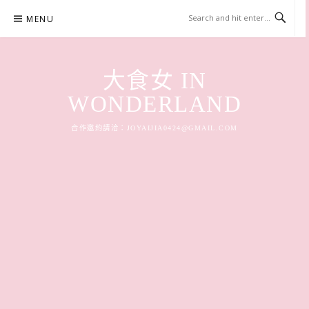
Skip
MENU
to
content
大食女 IN
WONDERLAND
合作邀約請洽：
JOYAIJIA0424@GMAIL.COM