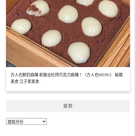
方人也鮮奶麻糬 新推出杜拜巧克力麻糬！（方人也MENU） 板橋
美食 江子翠美食
彙整
彙
整