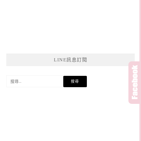
LINE訊息訂閱
搜
尋
關
鍵
字: