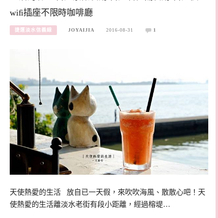
wifi插座不限時咖啡廳
捷運淡水信義線
JOYAIJIA
2016-08-31
1
天使熱愛的生活 放自已一天假，來吹吹海風、散散心吧！天
使熱愛的生活離淡水老街有段小距離，經過榕堤…