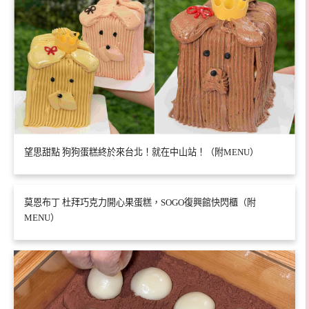
望思甜點 狗狗蛋糕終於來台北！就在中山站！（附MENU）
莫恩布丁 杜拜巧克力開心果蛋糕，SOGO復興館快閃櫃（附
MENU）