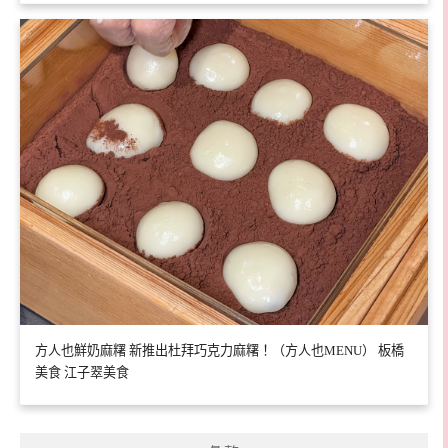
方人也鮮奶麻糬 新推出杜拜巧克力麻糬！（方人也MENU） 板橋
美食 江子翠美食