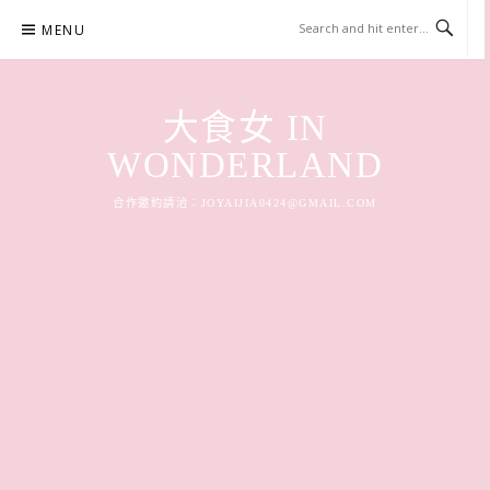
Skip
MENU
to
content
大食女 IN
WONDERLAND
合作邀約請洽：
JOYAIJIA0424@GMAIL.COM