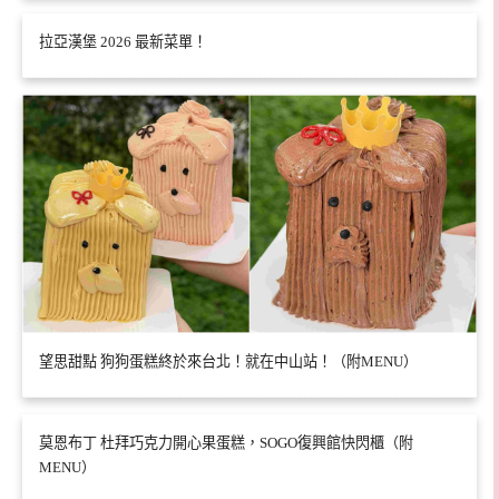
拉亞漢堡 2026 最新菜單！
望思甜點 狗狗蛋糕終於來台北！就在中山站！（附MENU）
莫恩布丁 杜拜巧克力開心果蛋糕，SOGO復興館快閃櫃（附
MENU）