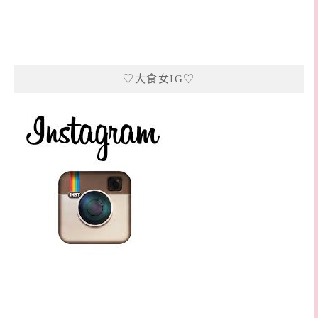
♡大食女IG♡