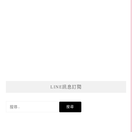
LINE訊息訂閱
搜
尋
關
鍵
字: