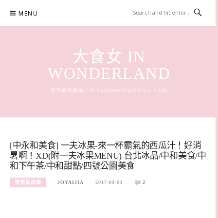
Skip
MENU
to
content
大食女 IN
WONDERLAND
合作邀約請洽：
JOYAIJIA0424@GMAIL.COM
[中永和美食] 一夫冰果-來一杯霸氣的西瓜汁！好消
暑啊！XD(附一夫冰果MENU) 台北冰品/中和美食/中
和下午茶/中和甜點/四號公園美食
捷運板南線
JOYAIJIA
2017-09-03
2