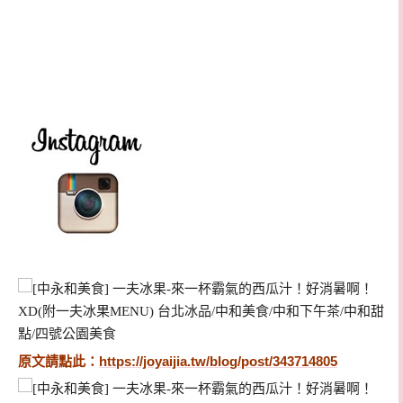
原文請點此：
https://joyaijia.tw/blog/post/343714805