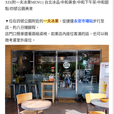
▼位在四號公園附近的
一夫冰果
，從捷運
永安市場站
步行至
店，約八分鐘腳程，
店門口簡單擺著兩組桌椅，如果店內座位客滿的話，也可以稍
微考慮室外座位。