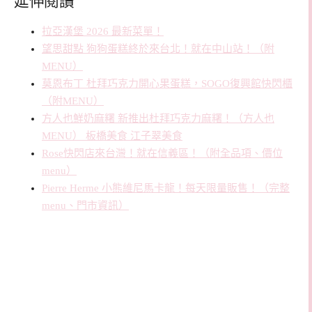
拉亞漢堡 2026 最新菜單！
望思甜點 狗狗蛋糕終於來台北！就在中山站！（附
MENU）
莫恩布丁 杜拜巧克力開心果蛋糕，SOGO復興館快閃櫃
（附MENU）
方人也鮮奶麻糬 新推出杜拜巧克力麻糬！（方人也
MENU） 板橋美食 江子翠美食
Rose快閃店來台灣！就在信義區！（附全品項、價位
menu）
Pierre Herme 小熊維尼馬卡龍！每天限量販售！（完整
menu、門市資訊）