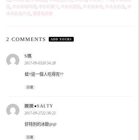
品
,
中永和咖啡廳
,
中永和果汁
,
中永和甜點
,
中永和美食
,
中永和飲品
,
中
永和飲品外送
,
捷運板南線
2 COMMENTS
ADD YOURS
表
S媽
示:
2017-09-0320:54:28
蛙!!這一個人吃得完??
回覆
表
嫻嫻●SALTY
示:
2017-09-2722:38:22
好特別的冰歐@@
回覆