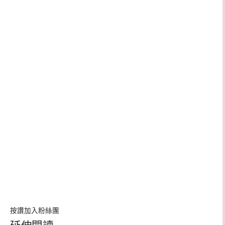
按讚加入粉絲團
延伸閱讀