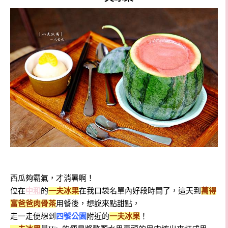
西瓜夠霸氣，才消暑啊！
位在
中和
的
一夫冰果
在我口袋名單內好段時間了，這天到
萬得
富爸爸肉骨茶
用餐後，想說來點甜點，
走一走便想到
四號公園
附近的
一夫冰果
！