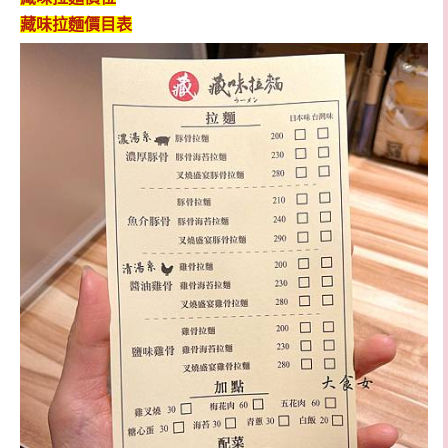
藏味拉麵
價目表