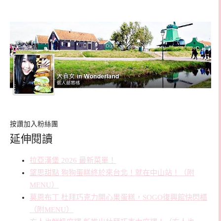
按讚加入粉絲團
延伸閱讀
拉亞漢堡 2026 最新菜單！
望思甜點 狗狗蛋糕終於來台北！就在中山站！（附
MENU）
莫恩布丁 杜拜巧克力開心果蛋糕，SOGO復興館快閃櫃
（附MENU）