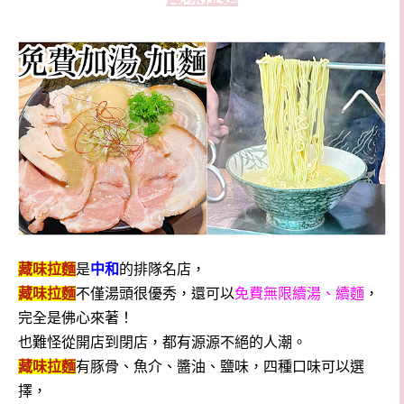
藏味拉麵
是
中和
的排隊名店，
藏味拉麵
不僅湯頭很優秀，還可以
免費無限續湯、續麵
，
完全是佛心來著！
也難怪從開店到閉店，都有源源不絕的人潮。
藏味拉麵
有豚骨、魚介、醬油、鹽味，四種口味可以選
擇，