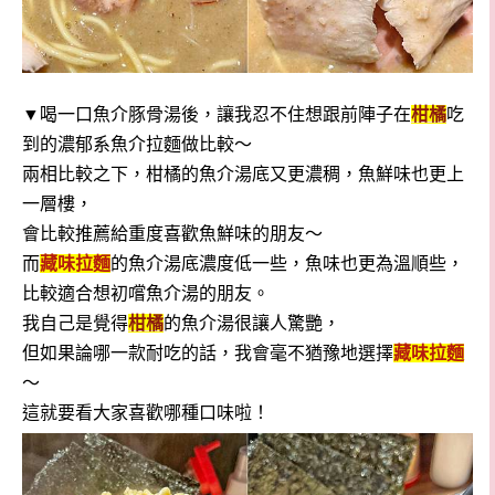
▼喝一口魚介豚骨湯後，讓我忍不住想跟前陣子在
柑橘
吃
到的濃郁系魚介拉麵做比較～
兩相比較之下，柑橘的魚介湯底又更濃稠，魚鮮味也更上
一層樓，
會比較推薦給重度喜歡魚鮮味的朋友～
而
藏味拉麵
的魚介湯底濃度低一些，魚味也更為溫順些，
比較適合想初嚐魚介湯的朋友。
我自己是覺得
柑橘
的魚介湯很讓人驚艷，
但如果論哪一款耐吃的話，我會毫不猶豫地選擇
藏味拉麵
～
這就要看大家喜歡哪種口味啦！