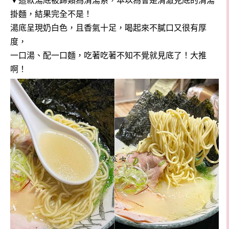
▼這款湯底被歸類為清湯系，本以為會是清澈見底的清湯
掛麵，結果完全不是！
湯底呈現奶白色，且香氣十足，喝起來不膩口又很有厚
度，
一口湯、配一口麵，吃著吃著不知不覺就見底了！大推
啊！