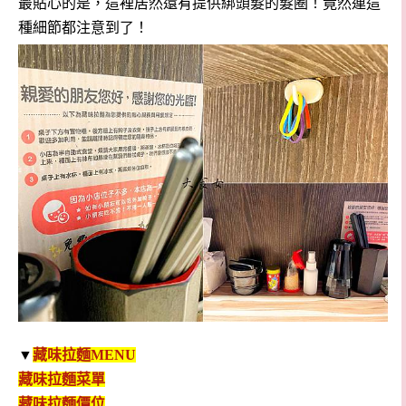
最貼心的是，這裡居然還有提供綁頭髮的髮圈！竟然連這
種細節都注意到了！
▼
藏味拉麵
MENU
藏味拉麵
菜單
藏味拉麵
價位