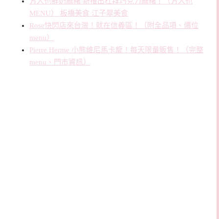
方人也鮮奶麻糬 新推出杜拜巧克力麻糬！（方人也
MENU） 板橋美食 江子翠美食
Rose快閃店來台灣！就在信義區！（附全品項、價位
menu）
Pierre Herme 小熊維尼馬卡龍！每天限量販售！（完整
menu、門市資訊）