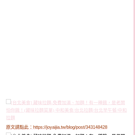
原文請點此：
https://joyaijia.tw/blog/post/343148428