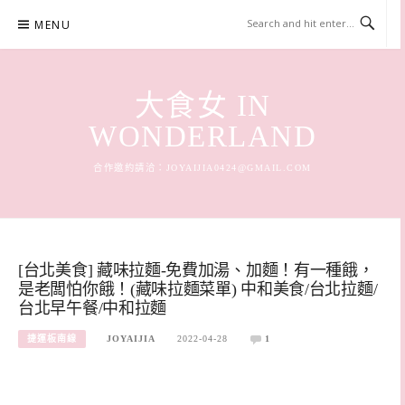
Skip
MENU
to
content
大食女 IN
WONDERLAND
合作邀約請洽：
JOYAIJIA0424@GMAIL.COM
[台北美食] 藏味拉麵-免費加湯、加麵！有一種餓，
是老闆怕你餓！(藏味拉麵菜單) 中和美食/台北拉麵/
台北早午餐/中和拉麵
捷運板南線
JOYAIJIA
2022-04-28
1