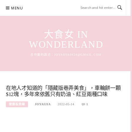
Skip
MENU
to
content
大食女 IN
WONDERLAND
合作邀約請洽：
JOYAIJIA0424@GMAIL.COM
在地人才知道的「隱藏版巷弄美食」，車輪餅一顆
$12塊，多年來依舊只有奶油、紅豆兩種口味
捷運板南線
JOYAIJIA
2022-05-14
1