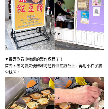
▼最喜歡看車輪餅的製作過程了！
首先，老闆會先優
雅地將麵糊倒在煎台上，再用小杵子將
它抹開。