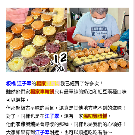
板橋 江子翠
的
楊家
車輪餅
我已經買了好多次！
雖然他們家
楊家
車輪餅
只有最單純的奶油和紅豆兩種口味
可以選擇，
但那超級古早味的香氣，還真是其他地方吃不到的滋味！
對了，同樣也是在
江子翠
，還有一家
溫叨雞蛋糕
，
他們家
雞蛋燒
是會爆漿的那種，同樣也是我們的心頭好！
大家如果有到
江子翠
附近，也可以順道吃吃看啦～