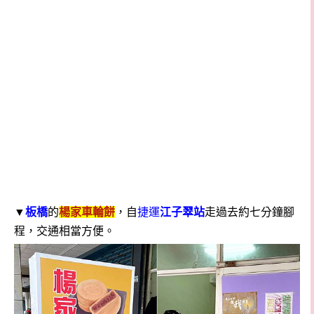
▼
板橋
的
楊家車輪餅
，自
捷運
江子翠站
走過去約七分鐘腳
程，交通相當方便。