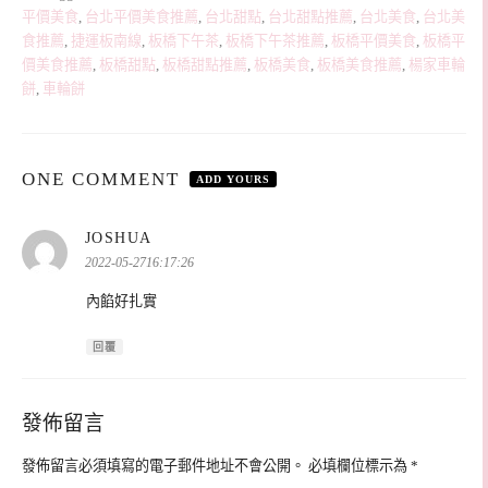
平價美食
,
台北平價美食推薦
,
台北甜點
,
台北甜點推薦
,
台北美食
,
台北美
食推薦
,
捷運板南線
,
板橋下午茶
,
板橋下午茶推薦
,
板橋平價美食
,
板橋平
價美食推薦
,
板橋甜點
,
板橋甜點推薦
,
板橋美食
,
板橋美食推薦
,
楊家車輪
餅
,
車輪餅
ONE COMMENT
ADD YOURS
表
JOSHUA
示:
2022-05-2716:17:26
內餡好扎實
回覆
發佈留言
發佈留言必須填寫的電子郵件地址不會公開。
必填欄位標示為
*