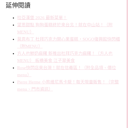
延伸閱讀
拉亞漢堡 2026 最新菜單！
望思甜點 狗狗蛋糕終於來台北！就在中山站！（附
MENU）
莫恩布丁 杜拜巧克力開心果蛋糕，SOGO復興館快閃櫃
（附MENU）
方人也鮮奶麻糬 新推出杜拜巧克力麻糬！（方人也
MENU） 板橋美食 江子翠美食
Rose快閃店來台灣！就在信義區！（附全品項、價位
menu）
Pierre Herme 小熊維尼馬卡龍！每天限量販售！（完整
menu、門市資訊）