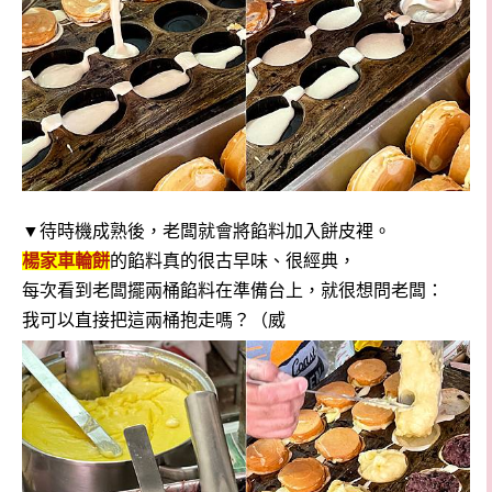
▼待時機成熟後，老闆就會將餡料加入餅皮裡。
楊家車輪餅
的餡料真的很古早味、很經典，
每次看到老闆擺兩桶餡料在準備台上，就很想問老闆：
我可以直接把這兩桶抱走嗎？（威