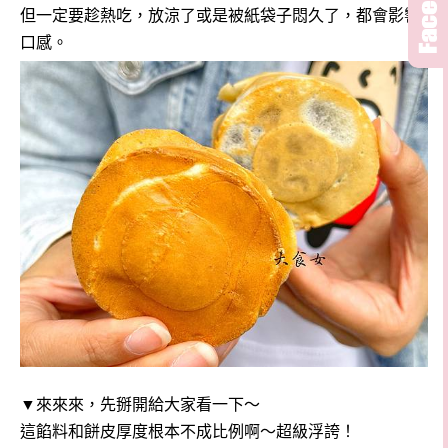
但一定要趁熱吃，放涼了或是被紙袋子悶久了，都會影響
口感。
▼來來來，先掰開給大家看一下～
這餡料和餅皮厚度根本不成比例啊～超級浮誇！