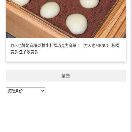
方人也鮮奶麻糬 新推出杜拜巧克力麻糬！（方人也MENU） 板橋
美食 江子翠美食
彙整
彙
整