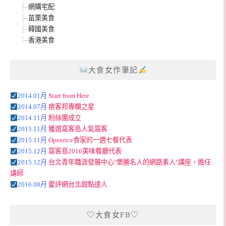
網購宅配
苗栗美食
韓國美食
香港美食
大食女作筆記
2014.01月
Start from Here
2014.07月
痞客邦專欄之星
2014.11月
粉絲團成立
2015.11月
獲選窩客島人氣窩客
2015.11月
Openrice食家的一週七餐代表
2015.12月
窩客島2016美味餐廳代表
2015.12月
台北青年職涯發展中心"樂勝名人的網路素人"講座，擔任
講師
2016.08月
愛評網台北甜點達人
♡大食女FB♡