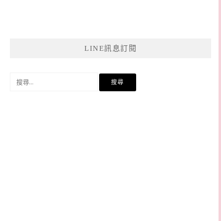
LINE訊息訂閱
搜
尋
關
鍵
字: