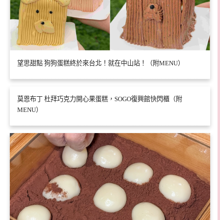
望思甜點 狗狗蛋糕終於來台北！就在中山站！（附MENU）
莫恩布丁 杜拜巧克力開心果蛋糕，SOGO復興館快閃櫃（附
MENU）