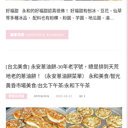
好福甜 永和的好福甜認真很佛！ 好福甜有刨冰、豆花、仙草
等多種冰品， 配料也有粉粿、粉圓、芋圓、地瓜圓、湯…
CONTINUE READING
[台北美食] 永安蔥油餅-30年老字號，總是排到天荒
地老的蔥油餅！（永安蔥油餅菜單） 永和美食/智光
黃昏市場美食/台北下午茶/永和下午茶
捷運板南線
JOYAIJIA
2022-10-12
1