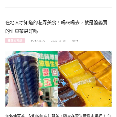
在地人才知道的巷弄美食！喝來喝去，就是婆婆賣
的仙草茶最好喝
捷運板南線
JOYAIJIA
2022-10-08
0
無名仙草茶 永和的無名仙草茶，隱身在智光黃昏市場裡！ 仙