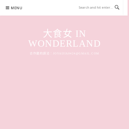
Skip
MENU
to
content
大食女 IN
WONDERLAND
合作邀約請洽：
JOYAIJIA0424@GMAIL.COM