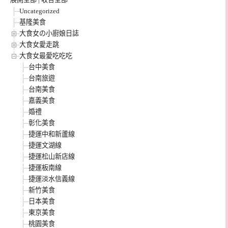
Uncategorized
基隆美食
大食女の小廚娘日誌
大食女愛走跳
大食女最愛吃吃吃
台中美食
台南旅遊
台南美食
嘉義美食
婚禮
彰化美食
捷運中和新蘆線
捷運文湖線
捷運松山新店線
捷運板南線
捷運淡水信義線
新竹美食
日本美食
東京美食
桃園美食